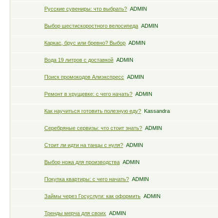
Русские сувениры: что выбрать?
ADMIN
Выбор шестискоростного велосипеда
ADMIN
Каркас, брус или бревно? Выбор
ADMIN
Вода 19 литров с доставкой
ADMIN
Поиск промокодов Алиэкспресс
ADMIN
Ремонт в хрущевке: с чего начать?
ADMIN
Как научиться готовить полезную еду?
Kassandra
Серебряные сервизы: что стоит знать?
ADMIN
Стоит ли идти на танцы с нуля?
ADMIN
Выбор ножа для производства
ADMIN
Покупка квартиры: с чего начать?
ADMIN
Займы через Госуслуги: как оформить
ADMIN
Тренды мерча для своих
ADMIN