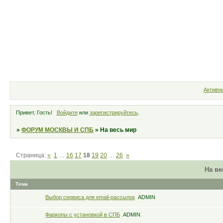
Форум
Участники
Правила
Активн
Привет, Гость!
Войдите
или
зарегистрируйтесь
.
»
ФОРУМ МОСКВЫ И СПБ
»
На весь мир
Страница:
«
1
…
16
17
18
19
20
…
26
»
На ве
Тема
Выбор сервиса для email-рассылок
ADMIN
Фаркопы с установкой в СПБ
ADMIN