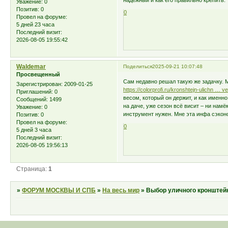
надежный и как его правильно крепить.
Уважение:
0
Позитив:
0
0
Провел на форуме:
5 дней 23 часа
Последний визит:
2026-08-05 19:55:42
Waldemar
Поделиться
2025-09-21 10:07:48
Просвещенный
Сам недавно решал такую же задачку. М
Зарегистрирован
: 2009-01-25
https://colorprofi.ru/kronshtejn-ulichn … vet
Приглашений:
0
весом, который он держит, и как именн
Сообщений:
1499
на даче, уже сезон всё висит – ни нам
Уважение:
0
инструмент нужен. Мне эта инфа сэкон
Позитив:
0
Провел на форуме:
0
5 дней 3 часа
Последний визит:
2026-08-05 19:56:13
Страница:
1
»
ФОРУМ МОСКВЫ И СПБ
»
На весь мир
»
Выбор уличного кронштей