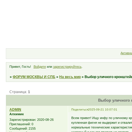
Форум
Участники
Правила
Активн
Привет, Гость!
Войдите
или
зарегистрируйтесь
.
»
ФОРУМ МОСКВЫ И СПБ
»
На весь мир
»
Выбор уличного кронштей
Страница:
1
Выбор уличного 
ADMIN
Поделиться
2025-09-21 10:07:01
Алхимик
Всем привет! Ищу инфу по уличному кр
Зарегистрирован
: 2020-08-26
купленная фигня не выдержит и отвалит
Приглашений:
0
нормальные технические характеристики
Сообщений:
2155