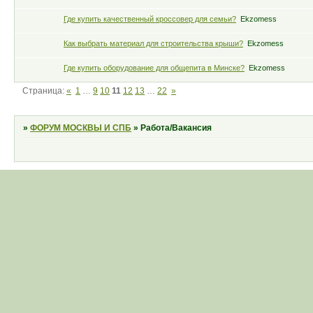
Где купить качественный кроссовер для семьи?
Ekzomess
Как выбрать материал для строительства крыши?
Ekzomess
Где купить оборудование для общепита в Минске?
Ekzomess
Страница:
«
1
…
9
10
11
12
13
…
22
»
»
ФОРУМ МОСКВЫ И СПБ
»
Работа/Вакансия