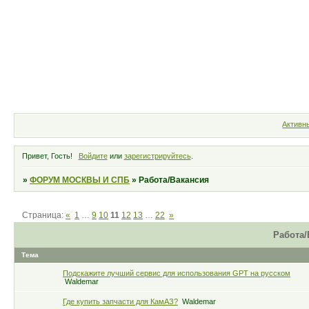
Форум
Участники
Правила
Активн
Привет, Гость!
Войдите
или
зарегистрируйтесь
.
»
ФОРУМ МОСКВЫ И СПБ
»
Работа/Вакансия
Страница:
«
1
…
9
10
11
12
13
…
22
»
Работа/
Тема
Подскажите лучший сервис для использования GPT на русском
Waldemar
Где купить запчасти для КамАЗ?
Waldemar