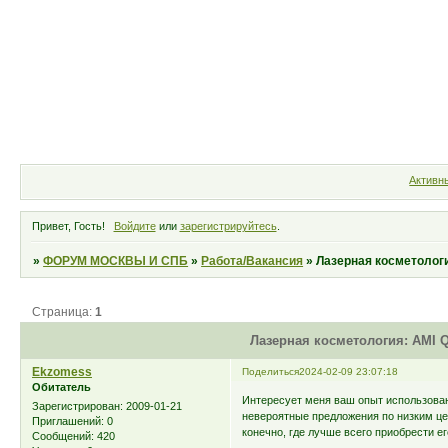
Форум
Участники
Правила
Активн
Привет, Гость!
Войдите
или
зарегистрируйтесь
.
»
ФОРУМ МОСКВЫ И СПБ
»
Работа/Вакансия
»
Лазерная косметологи
Страница:
1
Лазерная косметология: AMI Q
Ekzomess
Поделиться
2024-02-09 23:07:18
Обитатель
Интересует меня ваш опыт использован
Зарегистрирован
: 2009-01-21
невероятные предложения по низким цен
Приглашений:
0
конечно, где лучше всего приобрести е
Сообщений:
420