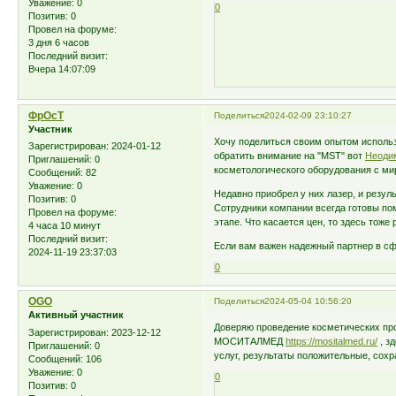
Уважение:
0
0
Позитив:
0
Провел на форуме:
3 дня 6 часов
Последний визит:
Вчера 14:07:09
ФрОсТ
Поделиться
2024-02-09 23:10:27
Участник
Хочу поделиться своим опытом использ
Зарегистрирован
: 2024-01-12
обратить внимание на "MST" вот
Неоди
Приглашений:
0
косметологического оборудования с м
Сообщений:
82
Уважение:
0
Недавно приобрел у них лазер, и резул
Позитив:
0
Сотрудники компании всегда готовы по
Провел на форуме:
этапе. Что касается цен, то здесь тоже
4 часа 10 минут
Последний визит:
Если вам важен надежный партнер в сф
2024-11-19 23:37:03
0
OGO
Поделиться
2024-05-04 10:56:20
Активный участник
Доверяю проведение косметических пр
Зарегистрирован
: 2023-12-12
МОСИТАЛМЕД
https://mositalmed.ru/
, з
Приглашений:
0
услуг, результаты положительные, сох
Сообщений:
106
Уважение:
0
0
Позитив:
0