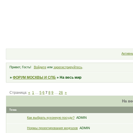
Форум
Участники
Правила
Активн
Привет, Гость!
Войдите
или
зарегистрируйтесь
.
»
ФОРУМ МОСКВЫ И СПБ
»
На весь мир
Страница:
«
1
…
5
6
7
8
9
…
26
»
На ве
Тема
Как выбрать кухонную посуду?
ADMIN
Нормы проектирования медгазов
ADMIN