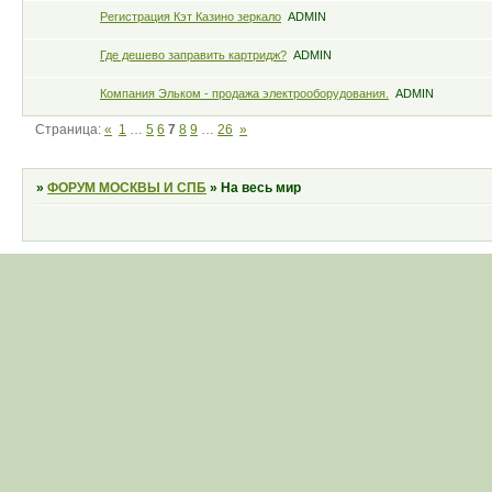
Регистрация Кэт Казино зеркало
ADMIN
Где дешево заправить картридж?
ADMIN
Компания Эльком - продажа электрооборудования.
ADMIN
Страница:
«
1
…
5
6
7
8
9
…
26
»
»
ФОРУМ МОСКВЫ И СПБ
»
На весь мир