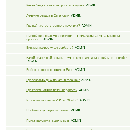
Какая бюджетная электрогитара лучше
ADMIN
Лечение сердца в Евпатории
ADMIN
Где найти ответственного грузчика?
ADMIN
Пивной ресторан Новосибирск — ПИВОФЭКТОРИ на Красном
проспекте
ADMIN
Виниры: какие лучше выбрать?
ADMIN
Какой сварочный аппарат лучше взять для домашней мастерской?
ADMIN
Выбор недорогого отеля в Ялте
ADMIN
Где заказать ДТФ печать в Москве?
ADMIN
Где кабель оптом взять недорого?
ADMIN
Ищем нормальный VDS в РФ и ЕС
ADMIN
Проблема укладки и стайлер
ADMIN
Поиск пансионата для мамы
ADMIN