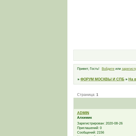
Привет, Гость!
Войдите
или
зарегист
»
ФОРУМ МОСКВЫ И СПБ
»
На 
Страница:
1
ADMIN
Алхимик
Зарегистрирован
: 2020-08-26
Приглашений:
0
Сообщений:
2156