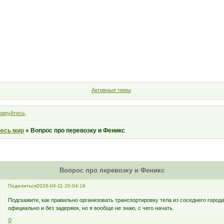
Форум
Участники
Правила
Поиск
Регистрация
Войт
Активные темы
рируйтесь
.
весь мир
»
Вопрос про перевозку и Феникс
Вопрос про перевозку и Феникс
Поделиться
2026-04-11 20:04:19
Подскажите, как правильно организовать транспортировку тела из соседнего город
официально и без задержек, но я вообще не знаю, с чего начать.
0