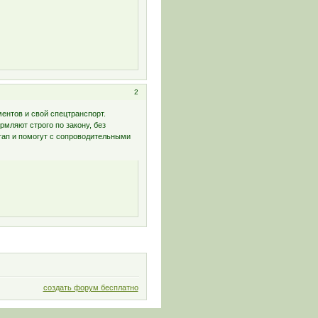
2
ментов и свой спецтранспорт.
рмляют строго по закону, без
тап и помогут с сопроводительными
создать форум бесплатно