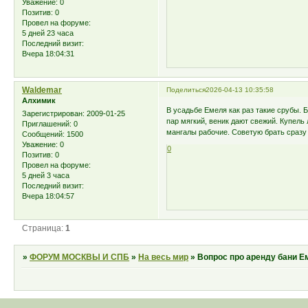
Уважение:
0
Позитив:
0
Провел на форуме:
5 дней 23 часа
Последний визит:
Вчера 18:04:31
Waldemar
Поделиться
2026-04-13 10:35:58
Алхимик
В усадьбе Емеля как раз такие срубы. 
Зарегистрирован
: 2009-01-25
пар мягкий, веник дают свежий. Купель
Приглашений:
0
мангалы рабочие. Советую брать сразу 
Сообщений:
1500
Уважение:
0
0
Позитив:
0
Провел на форуме:
5 дней 3 часа
Последний визит:
Вчера 18:04:57
Страница:
1
»
ФОРУМ МОСКВЫ И СПБ
»
На весь мир
»
Вопрос про аренду бани Е