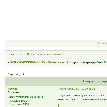
Форум
Участники
Правила
Активн
Привет, Гость!
Войдите
или
зарегистрируйтесь
.
»
ФОРУМ МОСКВЫ И СПБ
»
На весь мир
»
Вопрос про аренду бани Е
Страница:
1
Вопрос про ар
ADMIN
Поделиться
2026-04-13 10:35:25
Алхимик
Подскажите, кто недавно снимал баню в
Зарегистрирован
: 2020-08-26
веником. И как с отзывами — всё ли чис
Приглашений:
0
Сообщений:
2156
0