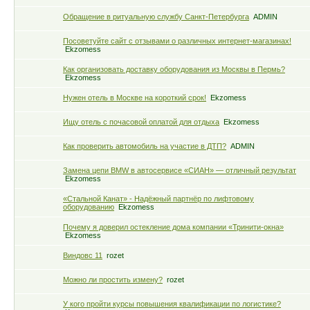
Обращение в ритуальную службу Санкт-Петербурга
ADMIN
Посоветуйте сайт с отзывами о различных интернет-магазинах!
Ekzomess
Как организовать доставку оборудования из Москвы в Пермь?
Ekzomess
Нужен отель в Москве на короткий срок!
Ekzomess
Ищу отель с почасовой оплатой для отдыха
Ekzomess
Как проверить автомобиль на участие в ДТП?
ADMIN
Замена цепи BMW в автосервисе «СИАН» — отличный результат
Ekzomess
«Стальной Канат» - Надёжный партнёр по лифтовому
оборудованию
Ekzomess
Почему я доверил остекление дома компании «Тринити-окна»
Ekzomess
Виндовс 11
rozet
Можно ли простить измену?
rozet
У кого пройти курсы повышения квалификации по логистике?