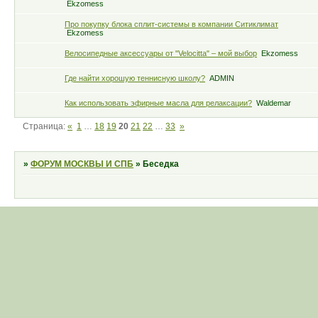
Ekzomess
Про покупку блока сплит-системы в компании Ситиклимат
Ekzomess
Велосипедные аксессуары от "Velocitta" – мой выбор
Ekzomess
Где найти хорошую теннисную школу?
ADMIN
Как использовать эфирные масла для релаксации?
Waldemar
Страница:
«
1
…
18
19
20
21
22
…
33
»
»
ФОРУМ МОСКВЫ И СПБ
»
Беседка