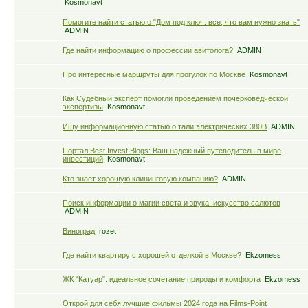
Kosmonavt
Помогите найти статью о "Дом под ключ: все, что вам нужно знать"
ADMIN
Где найти информацию о профессии авитолога?
ADMIN
Про интересные маршруты для прогулок по Москве
Kosmonavt
Как Судебный эксперт помогли проведением почерковедческой
экспертизы
Kosmonavt
Ищу информационную статью о тали электрических 380В
ADMIN
Портал Best Invest Blogs: Ваш надежный путеводитель в мире
инвестиций
Kosmonavt
Кто знает хорошую клининговую компанию?
ADMIN
Поиск информации о магии света и звука: искусство салютов
ADMIN
Виноград
rozet
Где найти квартиру с хорошей отделкой в Москве?
Ekzomess
ЖК "Катуар": идеальное сочетание природы и комфорта
Ekzomess
Открой для себя лучшие фильмы 2024 года на Films-Point