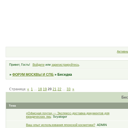
Форум
Участники
Правила
Активн
Привет, Гость!
Войдите
или
зарегистрируйтесь
.
»
ФОРУМ МОСКВЫ И СПБ
»
Беседка
Страница:
«
1
…
18
19
20
21
22
…
33
»
Бес
Тема
«Офисная почта» — Экспресс-доставка документов для
юридических лиц
Svyatogor
Ваш опыт использования японской косметики?
ADMIN