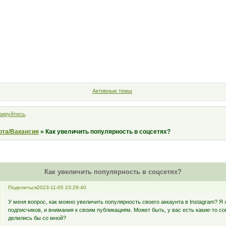
Форум
Участники
Правила
Поиск
Регистрация
Войт
Активные темы
рируйтесь
.
ота/Вакансия
»
Как увеличить популярность в соцсетях?
Как увеличить популярность в соцсетях?
Поделиться
2023-11-05 23:29:40
У меня вопрос, как можно увеличить популярность своего аккаунта в Instagram? Я
подписчиков, и внимания к своим публикациям. Может быть, у вас есть какие-то со
делились бы со мной?