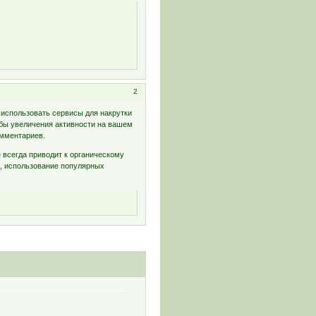
2
 использовать сервисы для накрутки
бы увеличения активности на вашем
омментариев.
 всегда приводит к органическому
а, использование популярных