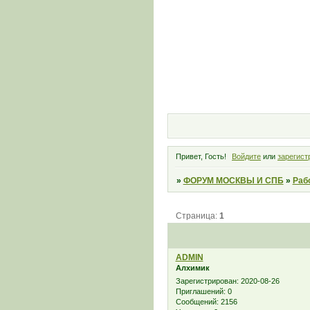
Привет, Гость!
Войдите
или
зарегист
»
ФОРУМ МОСКВЫ И СПБ
»
Раб
Страница:
1
ADMIN
Алхимик
Зарегистрирован
: 2020-08-26
Приглашений:
0
Сообщений:
2156