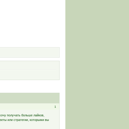
и
1
 хочу получать больше лайков,
веты или стратегии, которыми вы