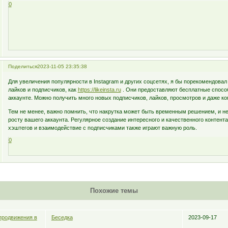
0
Поделиться
2023-11-05 23:35:38
Для увеличения популярности в Instagram и других соцсетях, я бы порекомендовал
лайков и подписчиков, как
https://likeinsta.ru
. Они предоставляют бесплатные спосо
аккаунте. Можно получить много новых подписчиков, лайков, просмотров и даже к
Тем не менее, важно помнить, что накрутка может быть временным решением, и не
росту вашего аккаунта. Регулярное создание интересного и качественного контент
хэштегов и взаимодействие с подписчиками также играют важную роль.
0
Похожие темы
продвижения в
Беседка
2023-09-17