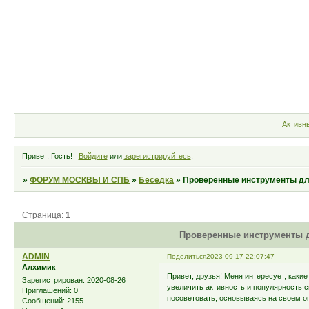
Форум
Участники
Правила
Активн
Привет, Гость!
Войдите
или
зарегистрируйтесь
.
»
ФОРУМ МОСКВЫ И СПБ
»
Беседка
»
Проверенные инструменты дл
Страница:
1
Проверенные инструменты д
ADMIN
Поделиться
2023-09-17 22:07:47
Алхимик
Привет, друзья! Меня интересует, как
Зарегистрирован
: 2020-08-26
увеличить активность и популярность с
Приглашений:
0
посоветовать, основываясь на своем о
Сообщений:
2155