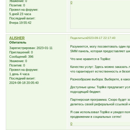
Уважение:
0
0
Позитив:
0
Провел на форуме:
5 дней 23 часа
Последний визит:
Вчера 19:55:42
ALISHER
Поделиться
2023-09-17 22:17:40
Обитатель
Разумеется, могу посоветовать один пр
Зарегистрирован
: 2023-01-11
SMM панель, которая предоставляет ши
Приглашений:
0
Сообщений:
396
Что мне нравится в Toplike:
Уважение:
0
Позитив:
0
Качество услуг: Здесь можно заказать л
Провел на форуме:
что гарантирует естественность и безо
1 день 4 часа
Последний визит:
Разнообразие выбора: Выберете, в како
2024-08-18 20:05:40
Доступные цены: Toplike предлагает усл
подходящий бюджет.
Партнерская программа: Скоро будет з
делитесь своей реферальной ссылкой н
Я сам использовал Toplike и увидел по
продвижении в социальных сетях!
0