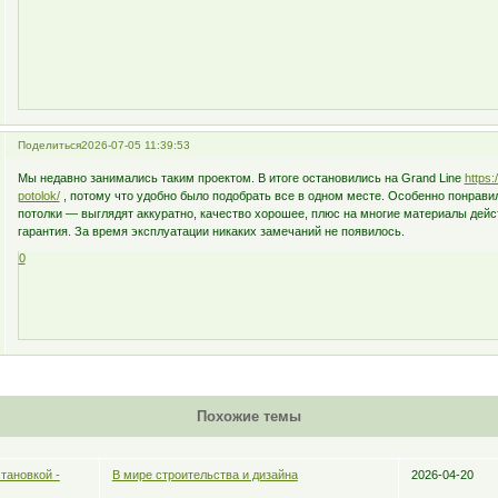
Поделиться
2026-07-05 11:39:53
Мы недавно занимались таким проектом. В итоге остановились на Grand Line
https:
potolok/
, потому что удобно было подобрать все в одном месте. Особенно понрав
потолки — выглядят аккуратно, качество хорошее, плюс на многие материалы дей
гарантия. За время эксплуатации никаких замечаний не появилось.
0
Похожие темы
тановкой -
В мире строительства и дизайна
2026-04-20