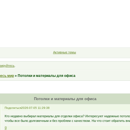
Форум
Участники
Правила
Поиск
Регистрация
Войт
Активные темы
рируйтесь
.
весь мир
»
Потолки и материалы для офиса
Потолки и материалы для офиса
Поделиться
2026-07-05 11:29:38
Кто недавно выбирал материалы для отделки офиса? Интересуют надежные потоло
чтобы все было долговечным и без проблем с качеством. На что стоит обратить в
0