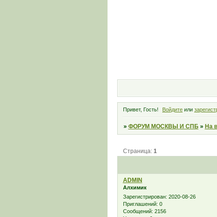
Привет, Гость!
Войдите
или
зарегист
»
ФОРУМ МОСКВЫ И СПБ
»
На 
Страница:
1
ADMIN
Алхимик
Зарегистрирован
: 2020-08-26
Приглашений:
0
Сообщений:
2156