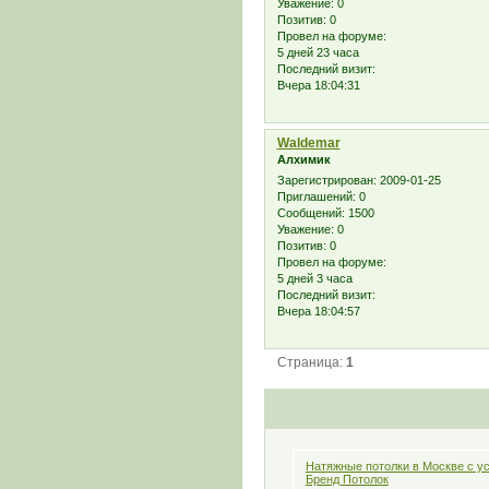
Уважение:
0
Позитив:
0
Провел на форуме:
5 дней 23 часа
Последний визит:
Вчера 18:04:31
Waldemar
Алхимик
Зарегистрирован
: 2009-01-25
Приглашений:
0
Сообщений:
1500
Уважение:
0
Позитив:
0
Провел на форуме:
5 дней 3 часа
Последний визит:
Вчера 18:04:57
Страница:
1
Натяжные потолки в Москве с ус
Бренд Потолок