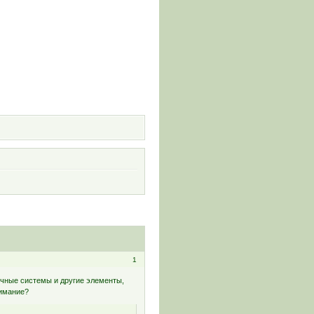
и
1
чные системы и другие элементы,
нимание?