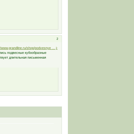
2
//www.grandline.ru/shop/podvesnye … j-
ились подвесные кубообразные
ствует длительная письменная