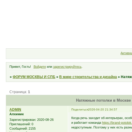
Форум
Участники
Правила
Активн
Привет, Гость!
Войдите
или
зарегистрируйтесь
.
»
ФОРУМ МОСКВЫ И СПБ
»
В мире строительства и дизайна
»
Натяж
Страница:
1
Натяжные потолки в Москве 
ADMIN
Поделиться
2026-04-20 21:34:57
Алхимик
Когда речь заходит об интерьерах, осо
Зарегистрирован
: 2020-08-26
и работает команда
https://brand-potolok
Приглашений:
0
недоступным. Поэтому у них есть разн
Сообщений:
2155