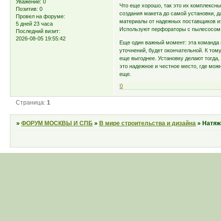
Уважение:
0
Что еще хорошо, так это их комплексны
Позитив:
0
создания макета до самой установки, 
Провел на форуме:
материалы от надежных поставщиков из 
5 дней 23 часа
Используют перфораторы с пылесосом,
Последний визит:
2026-08-05 19:55:42
Еще один важный момент: эта команда н
уточнений, будет окончательной. К тому
еще выгоднее. Установку делают тогда,
это надежное и честное место, где мож
еще.
0
Страница:
1
»
ФОРУМ МОСКВЫ И СПБ
»
В мире строительства и дизайна
»
Натяж