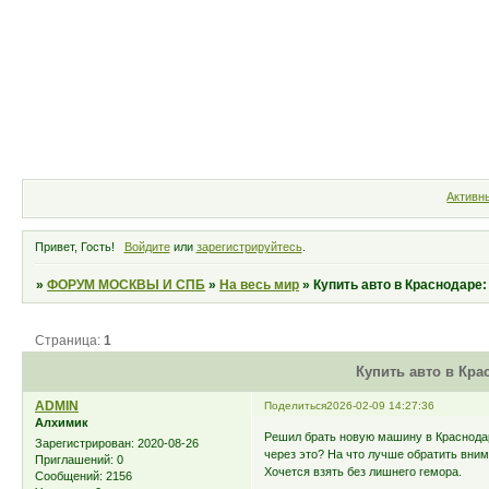
Форум
Участники
Правила
Активн
Привет, Гость!
Войдите
или
зарегистрируйтесь
.
»
ФОРУМ МОСКВЫ И СПБ
»
На весь мир
»
Купить авто в Краснодаре:
Страница:
1
Купить авто в Кра
ADMIN
Поделиться
2026-02-09 14:27:36
Алхимик
Решил брать новую машину в Краснодаре
Зарегистрирован
: 2020-08-26
через это? На что лучше обратить вним
Приглашений:
0
Хочется взять без лишнего гемора.
Сообщений:
2156