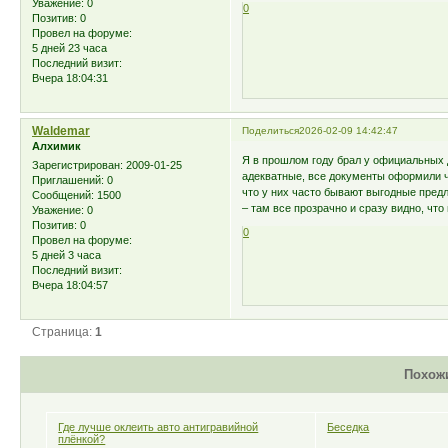
Уважение:
0
0
Позитив:
0
Провел на форуме:
5 дней 23 часа
Последний визит:
Вчера 18:04:31
Waldemar
Поделиться
2026-02-09 14:42:47
Алхимик
Я в прошлом году брал у официальных 
Зарегистрирован
: 2009-01-25
адекватные, все документы оформили ч
Приглашений:
0
что у них часто бывают выгодные предл
Сообщений:
1500
– там все прозрачно и сразу видно, что
Уважение:
0
Позитив:
0
0
Провел на форуме:
5 дней 3 часа
Последний визит:
Вчера 18:04:57
Страница:
1
Похож
Где лучше оклеить авто антигравийной
Беседка
плёнкой?