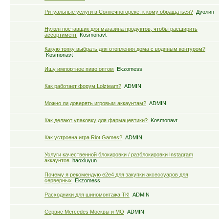
Ритуальные услуги в Солнечногорске: к кому обращаться?
Дуолин
Нужен поставщик для магазина продуктов, чтобы расширить
ассортимент
Kosmonavt
Какую топку выбрать для отопления дома с водяным контуром?
Kosmonavt
Ищу импортное пиво оптом
Ekzomess
Как работает форум Lolzteam?
ADMIN
Можно ли доверять игровым аккаунтам?
ADMIN
Как делают упаковку для фармацевтики?
Kosmonavt
Как устроена игра Riot Games?
ADMIN
Услуги качественной блокировки / разблокировки Instagram
аккаунтов
haoxiuyun
Почему я рекомендую e2e4 для закупки аксессуаров для
серверных
Ekzomess
Расходники для шиномонтажа ТК!
ADMIN
Сервис Mercedes Москвы и МО
ADMIN