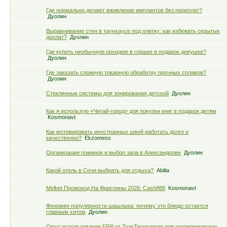
Где нормально делают вживление имплантов без переплат?
Дуолин
Выравнивание стен в таунхаусе под плитку: как избежать скрытых
доплат?
Дуолин
Где купить необычную орхидею в горшке в подарок девушке?
Дуолин
Где заказать сложную токарную обработку прочных сплавов?
Дуолин
Стеклянные системы для зонирования детской
Дуолин
Как я использую «Читай-город» для покупки книг в подарок детям
Kosmonavt
Как мотивировать иностранных швей работать долго и
качественно?
Ekzomess
Организация поминок и выбор зала в Александрове
Дуолин
Какой отель в Сочи выбрать для отдыха?
Abilia
Melbet Промокод На Фриспины 2026: Cash888
Kosmonavt
Феномен популярности шашлыка: почему это блюдо остается
главным хитом
Дуолин
Опыт использования FRP от ТракТехнологии для изотермических