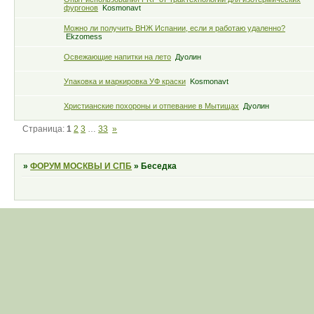
фургонов
Kosmonavt
Можно ли получить ВНЖ Испании, если я работаю удаленно?
Ekzomess
Освежающие напитки на лето
Дуолин
Упаковка и маркировка УФ краски
Kosmonavt
Христианские похороны и отпевание в Мытищах
Дуолин
Страница:
1
2
3
…
33
»
»
ФОРУМ МОСКВЫ И СПБ
»
Беседка