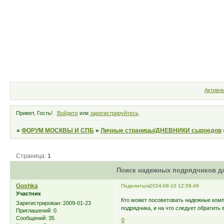
Форум
Участники
Правила
Активн
Привет, Гость!
Войдите
или
зарегистрируйтесь
.
»
ФОРУМ МОСКВЫ И СПБ
»
Личные страницы/ДНЕВНИКИ сыроедов
Страница:
1
Поиск надежных подрядчиков дл
Goshka
Поделиться
2024-08-10 12:59:49
Участник
Кто может посоветовать надежные ком
Зарегистрирован
: 2009-01-23
подрядчика, и на что следует обратить
Приглашений:
0
Сообщений:
35
0