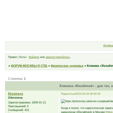
Форум
Участники
Правила
Активн
Привет, Гость!
Войдите
или
зарегистрируйтесь
.
»
ФОРУМ МОСКВЫ И СПБ
»
Физическое здоровье
»
Клиника «Rezaltm
Страница:
1
Клиника «Rezaltmed» - для тех,
Ekzomess
Поделиться
2024-06-29 09:40:39
Обитатель
Зарегистрирован
: 2009-01-21
Приглашений:
0
Когда я понял, что наркотическая зави
Сообщений:
415
наркологии «Rezaltmed» в Москве (
https