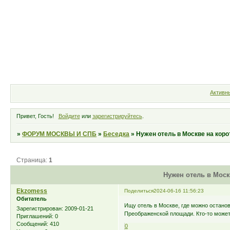
Форум
Участники
Правила
Активн
Привет, Гость!
Войдите
или
зарегистрируйтесь
.
»
ФОРУМ МОСКВЫ И СПБ
»
Беседка
»
Нужен отель в Москве на коро
Страница:
1
Нужен отель в Моск
Ekzomess
Поделиться
2024-06-16 11:56:23
Обитатель
Ищу отель в Москве, где можно останов
Зарегистрирован
: 2009-01-21
Преображенской площади. Кто-то может
Приглашений:
0
Сообщений:
410
0