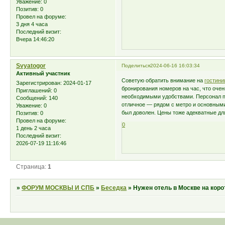
Уважение:
0
Позитив:
0
Провел на форуме:
3 дня 4 часа
Последний визит:
Вчера 14:46:20
Svyatogor
Поделиться
2024-06-16 16:03:34
Активный участник
Советую обратить внимание на
гостини
Зарегистрирован
: 2024-01-17
бронирования номеров на час, что оче
Приглашений:
0
необходимыми удобствами. Персонал п
Сообщений:
140
отличное — рядом с метро и основными
Уважение:
0
был доволен. Цены тоже адекватные для
Позитив:
0
Провел на форуме:
0
1 день 2 часа
Последний визит:
2026-07-19 11:16:46
Страница:
1
»
ФОРУМ МОСКВЫ И СПБ
»
Беседка
»
Нужен отель в Москве на коро