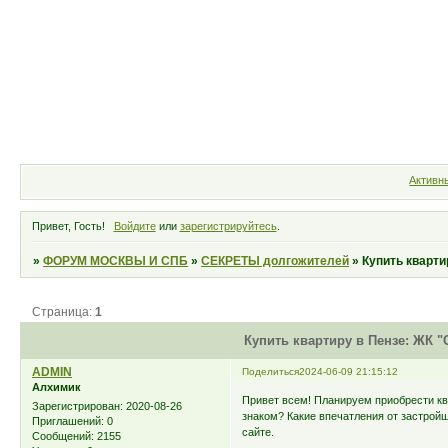
Форум
Участники
Правила
Активн
Привет, Гость!
Войдите
или
зарегистрируйтесь
.
»
ФОРУМ МОСКВЫ И СПБ
»
СЕКРЕТЫ долгожителей
»
Купить кварти
Страница:
1
Купить квартиру в Пензе: ЖК 
ADMIN
Поделиться
2024-06-09 21:15:12
Алхимик
Привет всем! Планируем приобрести кв
Зарегистрирован
: 2020-08-26
знаком? Какие впечатления от застрой
Приглашений:
0
сайте.
Сообщений:
2155