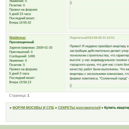
Уважение:
0
0
Позитив:
0
Провел на форуме:
5 дней 23 часа
Последний визит:
Вчера 19:55:42
Waldemar
Поделиться
2024-06-09 21:16:51
Просвещенный
Привет! Я недавно приобрел квартиру 
Зарегистрирован
: 2009-01-25
застройщик действительно делает упор
Приглашений:
0
технологии строительства, что гаранти
Сообщений:
1499
высоте: у нас индивидуальное газовое 
Уважение:
0
городского шума, что для нас стало бо
Позитив:
0
качеству работ были выполнены. Что ка
Провел на форуме:
5 дней 3 часа
квартиры с несколькими комнатами, чт
Последний визит:
формат комплекса, "Солнечный город" 
Вчера 19:56:13
0
Страница:
1
»
ФОРУМ МОСКВЫ И СПБ
»
СЕКРЕТЫ долгожителей
»
Купить кварти