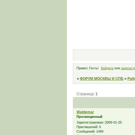
Привет, Гость!
Войдите
или
зарегист
»
ФОРУМ МОСКВЫ И СПБ
»
Раб
Страница:
1
Waldemar
Просвещенный
Зарегистрирован
: 2009-01-25
Приглашений:
0
Сообщений:
1499