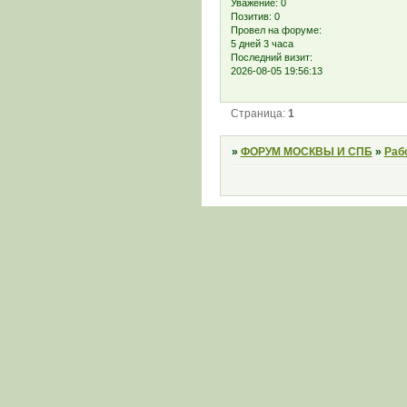
Уважение:
0
Позитив:
0
Провел на форуме:
5 дней 3 часа
Последний визит:
2026-08-05 19:56:13
Страница:
1
»
ФОРУМ МОСКВЫ И СПБ
»
Раб