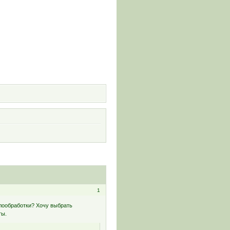
и
1
ллообработки? Хочу выбрать
ты.