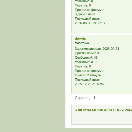
Уважение:
0
Позитив:
0
Провел на форуме:
5 дней 3 часа
Последний визит:
2026-08-05 19:56:13
deyvis
Участник
Зарегистрирован
: 2023-02-23
Приглашений:
0
Сообщений:
43
Уважение:
0
Позитив:
0
Провел на форуме:
2 часа 52 минуты
Последний визит:
2025-12-23 21:18:51
Страница:
1
»
ФОРУМ МОСКВЫ И СПБ
»
Раб