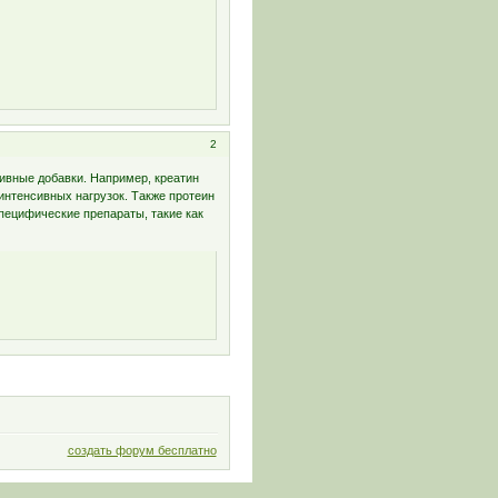
2
вные добавки. Например, креатин
нтенсивных нагрузок. Также протеин
ецифические препараты, такие как
создать форум бесплатно