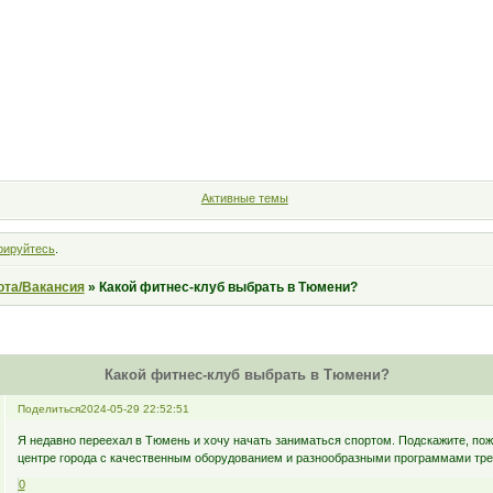
Форум
Участники
Правила
Поиск
Регистрация
Войт
Активные темы
рируйтесь
.
ота/Вакансия
»
Какой фитнес-клуб выбрать в Тюмени?
Какой фитнес-клуб выбрать в Тюмени?
Поделиться
2024-05-29 22:52:51
Я недавно переехал в Тюмень и хочу начать заниматься спортом. Подскажите, по
центре города с качественным оборудованием и разнообразными программами тре
0