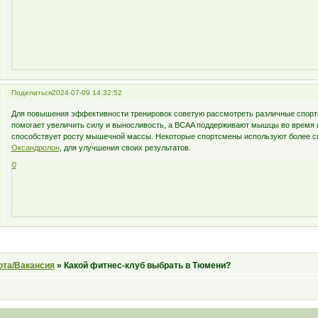
Поделиться
2024-07-09 14:32:52
Для повышения эффективности тренировок советую рассмотреть различные спорти
помогает увеличить силу и выносливость, а BCAA поддерживают мышцы во время и
способствует росту мышечной массы. Некоторые спортсмены используют более сп
Оксандролон
, для улучшения своих результатов.
0
ота/Вакансия
»
Какой фитнес-клуб выбрать в Тюмени?