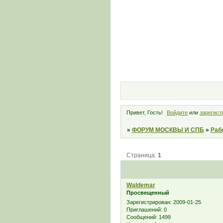
Привет, Гость!
Войдите
или
зарегист
»
ФОРУМ МОСКВЫ И СПБ
»
Раб
Страница:
1
Waldemar
Просвещенный
Зарегистрирован
: 2009-01-25
Приглашений:
0
Сообщений:
1499