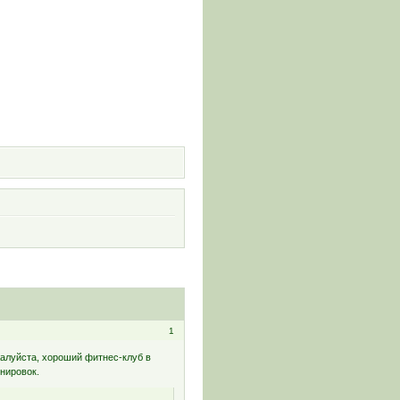
и
1
жалуйста, хороший фитнес-клуб в
нировок.