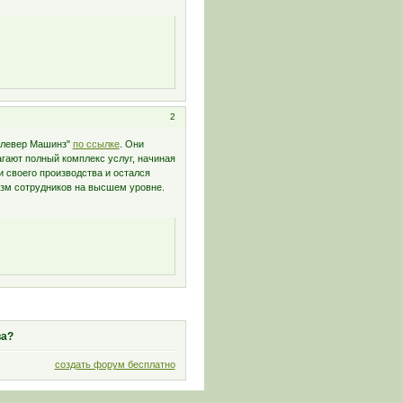
2
"Клевер Машинз"
по ссылке
. Они
гают полный комплекс услуг, начиная
и своего производства и остался
изм сотрудников на высшем уровне.
ва?
создать форум бесплатно