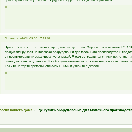
проектированию и установке. Буду благодарен за любую информацию!
0
Поделиться
2024-05-09 17:12:08
Привет! У меня есть отличное предложение для тебя. Обратись в компанию ТОО 
специализируются на поставке оборудования для молочного производства и предла
с проектирования и заканчивая установкой. Я сам сотрудничал с ними при открыти
очень доволен результатом. Их оборудование высокого качества, а профессионал
Так что не теряй времени, свяжись с ними и узнай все детали!
0
логия вашего дома
»
Где купить оборудование для молочного производст