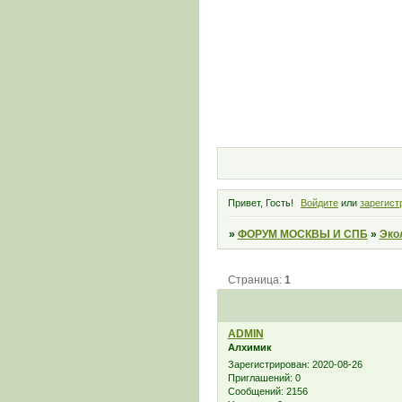
Привет, Гость!
Войдите
или
зарегист
»
ФОРУМ МОСКВЫ И СПБ
»
Эко
Страница:
1
ADMIN
Алхимик
Зарегистрирован
: 2020-08-26
Приглашений:
0
Сообщений:
2156