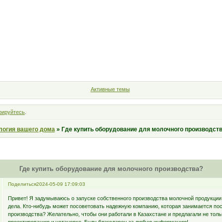
Форум
Участники
Правила
Поиск
Регистрация
Войт
Активные темы
рируйтесь
.
логия вашего дома
»
Где купить оборудование для молочного производст
Где купить оборудование для молочного производства?
Поделиться
2024-05-09 17:09:03
Привет! Я задумываюсь о запуске собственного производства молочной продукции 
дела. Кто-нибудь может посоветовать надежную компанию, которая занимается по
производства? Желательно, чтобы они работали в Казахстане и предлагали не тольк