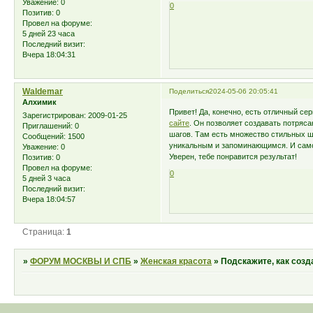
Уважение:
0
0
Позитив:
0
Провел на форуме:
5 дней 23 часа
Последний визит:
Вчера 18:04:31
Waldemar
Поделиться
2024-05-06 20:05:41
Алхимик
Привет! Да, конечно, есть отличный се
Зарегистрирован
: 2009-01-25
сайте
. Он позволяет создавать потряс
Приглашений:
0
шагов. Там есть множество стильных ш
Сообщений:
1500
уникальным и запоминающимся. И самое
Уважение:
0
Уверен, тебе понравится результат!
Позитив:
0
Провел на форуме:
0
5 дней 3 часа
Последний визит:
Вчера 18:04:57
Страница:
1
»
ФОРУМ МОСКВЫ И СПБ
»
Женская красота
»
Подскажите, как созд