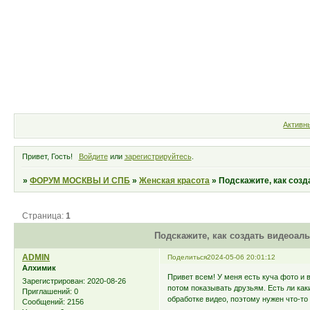
Форум
Участники
Правила
Активн
Привет, Гость!
Войдите
или
зарегистрируйтесь
.
»
ФОРУМ МОСКВЫ И СПБ
»
Женская красота
»
Подскажите, как созд
Страница:
1
Подскажите, как создать видеоал
ADMIN
Поделиться
2024-05-06 20:01:12
Алхимик
Привет всем! У меня есть куча фото и 
Зарегистрирован
: 2020-08-26
потом показывать друзьям. Есть ли как
Приглашений:
0
обработке видео, поэтому нужен что-то
Сообщений:
2156