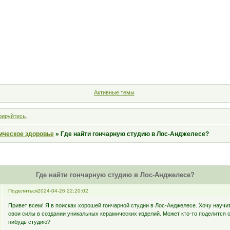
Форум
Участники
Правила
Поиск
Регистрация
Войт
Активные темы
рируйтесь
.
ическое здоровье
»
Где найти гончарную студию в Лос-Анджелесе?
Где найти гончарную студию в Лос-Анджелесе?
Поделиться
2024-04-26 22:20:02
Привет всем! Я в поисках хорошей гончарной студии в Лос-Анджелесе. Хочу научи
свои силы в создании уникальных керамических изделий. Может кто-то поделится 
нибудь студию?