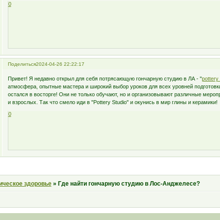
0
Поделиться
2024-04-26 22:22:17
Привет! Я недавно открыл для себя потрясающую гончарную студию в ЛА - "
pottery
атмосфера, опытные мастера и широкий выбор уроков для всех уровней подготовк
остался в восторге! Они не только обучают, но и организовывают различные мероп
и взрослых. Так что смело иди в "Pottery Studio" и окунись в мир глины и керамики!
0
ическое здоровье
»
Где найти гончарную студию в Лос-Анджелесе?