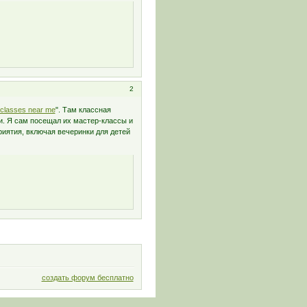
2
 classes near me
". Там классная
и. Я сам посещал их мастер-классы и
риятия, включая вечеринки для детей
создать форум бесплатно