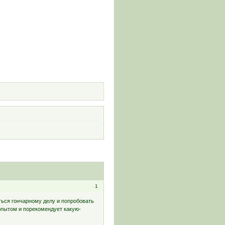
и
1
ться гончарному делу и попробовать
опытом и порекомендует какую-