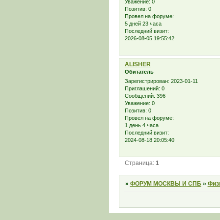
Уважение:
0
Позитив:
0
Провел на форуме:
5 дней 23 часа
Последний визит:
2026-08-05 19:55:42
ALISHER
Обитатель
Зарегистрирован
: 2023-01-11
Приглашений:
0
Сообщений:
396
Уважение:
0
Позитив:
0
Провел на форуме:
1 день 4 часа
Последний визит:
2024-08-18 20:05:40
Страница:
1
»
ФОРУМ МОСКВЫ И СПБ
»
Физ