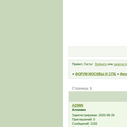
Привет, Гость!
Войдите
или
зарегист
»
ФОРУМ МОСКВЫ И СПБ
»
Физ
Страница:
1
ADMIN
Алхимик
Зарегистрирован
: 2020-08-26
Приглашений:
0
Сообщений:
2155