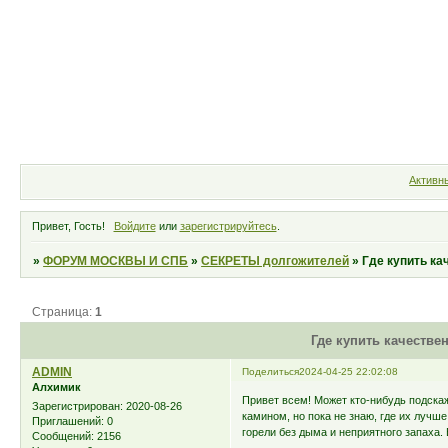
Форум
Участники
Правила
Активн
Привет, Гость!
Войдите
или
зарегистрируйтесь
.
»
ФОРУМ МОСКВЫ И СПБ
»
СЕКРЕТЫ долгожителей
»
Где купить ка
Страница:
1
Где купить качестве
ADMIN
Поделиться
2024-04-25 22:02:08
Алхимик
Привет всем! Может кто-нибудь подска
Зарегистрирован
: 2020-08-26
камином, но пока не знаю, где их лучш
Приглашений:
0
горели без дыма и неприятного запаха.
Сообщений:
2156