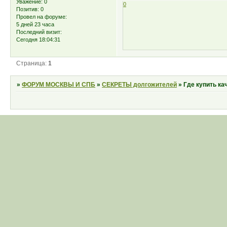
Уважение:
0
0
Позитив:
0
Провел на форуме:
5 дней 23 часа
Последний визит:
Сегодня 18:04:31
Страница:
1
»
ФОРУМ МОСКВЫ И СПБ
»
СЕКРЕТЫ долгожителей
»
Где купить ка