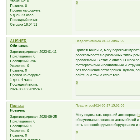
Уважение:
0
0
Позитив:
0
Провел на форуме:
5 дней 23 часа
Последний визит:
Сегодня 18:04:31
ALISHER
Поделиться
2024-04-23 20:47:00
Обитатель
Привет! Конечно, могу порекомендоват
Зарегистрирован
: 2023-01-11
рассказывается о различных типах рем
Приглашений:
0
проблемами. В статье описаны шаги п
Сообщений:
396
фотографиями и пошаговыми инструкци
Уважение:
0
без посещения автосервиса. Думаю, вам
Позитив:
0
сайте, она точно стоит того!
Провел на форуме:
1 день 4 часа
0
Последний визит:
2024-08-18 20:05:40
Полька
Поделиться
2024-05-27 15:02:09
Новичок
Могу подсказать хороший автосервис
h
Зарегистрирован
: 2020-09-25
обслуживание легковых автомобилей и л
Приглашений:
0
есть все необходимое оборудование и
Сообщений:
5
Уважение:
0
0
Позитив:
0
Провел на форуме: