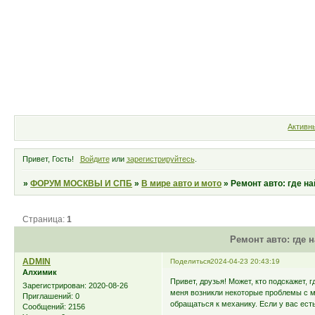
Форум
Участники
Правила
Активн
Привет, Гость!
Войдите
или
зарегистрируйтесь
.
»
ФОРУМ МОСКВЫ И СПБ
»
В мире авто и мото
»
Ремонт авто: где 
Страница:
1
Ремонт авто: где
ADMIN
Поделиться
2024-04-23 20:43:19
Алхимик
Привет, друзья! Может, кто подскажет
Зарегистрирован
: 2020-08-26
меня возникли некоторые проблемы с м
Приглашений:
0
обращаться к механику. Если у вас ест
Сообщений:
2156