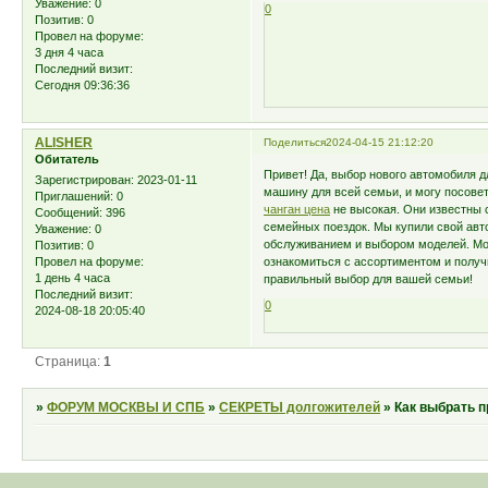
Уважение:
0
0
Позитив:
0
Провел на форуме:
3 дня 4 часа
Последний визит:
Сегодня 09:36:36
ALISHER
Поделиться
2024-04-15 21:12:20
Обитатель
Привет! Да, выбор нового автомобиля 
Зарегистрирован
: 2023-01-11
машину для всей семьи, и могу посове
Приглашений:
0
чанган цена
не высокая. Они известны 
Сообщений:
396
семейных поездок. Мы купили свой авт
Уважение:
0
обслуживанием и выбором моделей. Могу
Позитив:
0
ознакомиться с ассортиментом и полу
Провел на форуме:
1 день 4 часа
правильный выбор для вашей семьи!
Последний визит:
0
2024-08-18 20:05:40
Страница:
1
»
ФОРУМ МОСКВЫ И СПБ
»
СЕКРЕТЫ долгожителей
»
Как выбрать п