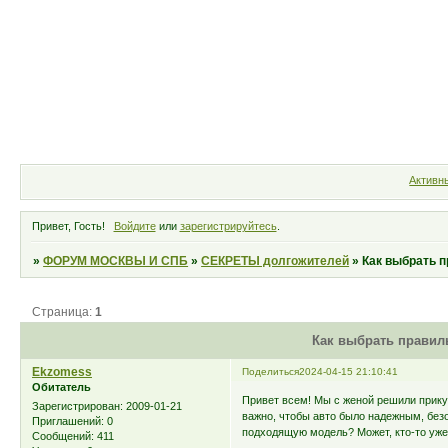
Форум
Участники
Правила
Активн
Привет, Гость!
Войдите
или
зарегистрируйтесь
.
»
ФОРУМ МОСКВЫ И СПБ
»
СЕКРЕТЫ долгожителей
»
Как выбрать п
Страница:
1
Как выбрать правил
Ekzomess
Поделиться
2024-04-15 21:10:41
Обитатель
Привет всем! Мы с женой решили прику
Зарегистрирован
: 2009-01-21
важно, чтобы авто было надежным, без
Приглашений:
0
подходящую модель? Может, кто-то уже
Сообщений:
411