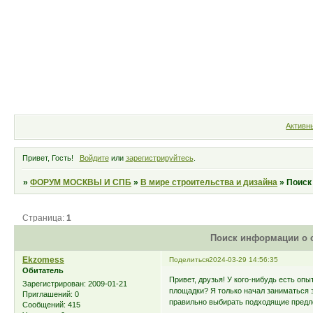
Форум
Участники
Правила
Активн
Привет, Гость!
Войдите
или
зарегистрируйтесь
.
»
ФОРУМ МОСКВЫ И СПБ
»
В мире строительства и дизайна
»
Поиск
Страница:
1
Поиск информации о 
Ekzomess
Поделиться
2024-03-29 14:56:35
Обитатель
Привет, друзья! У кого-нибудь есть оп
Зарегистрирован
: 2009-01-21
площадки? Я только начал заниматься э
Приглашений:
0
правильно выбирать подходящие предл
Сообщений:
415