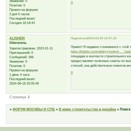
Уважение:
0
0
Позитив:
0
Провел на форуме:
3 дня 5 часов
Последний визит:
Сегодня 18:18:43
ALISHER
Поделиться
2024-03-29 14:57:19
Обитатель
Привет! Я недавно сталкивался с этой
Зарегистрирован
: 2023-01-11
https://kfaktiv.ru/stroitelnyj-kontrol- … had
Приглашений:
0
площадок в контексте строительного ко
Сообщений:
396
предоставляют полезные советы по вы
Уважение:
0
статьей, она действительно помогла м
Позитив:
0
Провел на форуме:
0
1 день 4 часа
Последний визит:
2024-08-18 20:05:40
Страница:
1
»
ФОРУМ МОСКВЫ И СПБ
»
В мире строительства и дизайна
»
Поиск