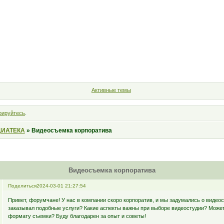
Форум
Участники
Правила
Поиск
Регистрация
Войт
Активные темы
рируйтесь
.
ИАТЕКА
»
Видеосъемка корпоратива
Видеосъемка корпоратива
Поделиться
2024-03-01 21:27:54
Привет, форумчане! У нас в компании скоро корпоратив, и мы задумались о видео
заказывал подобные услуги? Какие аспекты важны при выборе видеостудии? Может
формату съемки? Буду благодарен за опыт и советы!