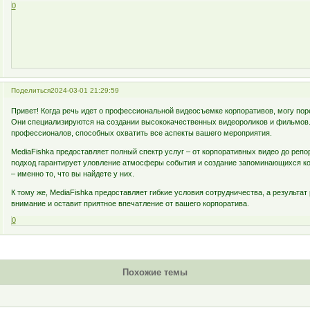
0
Поделиться
2024-03-01 21:29:59
Привет! Когда речь идет о профессиональной видеосъемке корпоративов, могу по
Они специализируются на создании высококачественных видеороликов и фильмов
профессионалов, способных охватить все аспекты вашего мероприятия.
MediaFishka предоставляет полный спектр услуг – от корпоративных видео до реп
подход гарантирует уловление атмосферы события и создание запоминающихся кон
– именно то, что вы найдете у них.
К тому же, MediaFishka предоставляет гибкие условия сотрудничества, а результат 
внимание и оставит приятное впечатление от вашего корпоратива.
0
Похожие темы