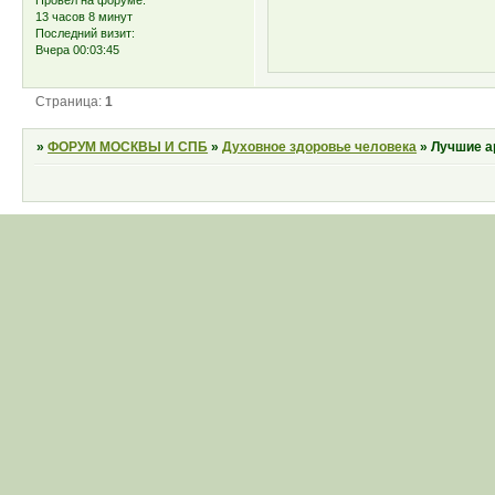
13 часов 8 минут
Последний визит:
Вчера 00:03:45
Страница:
1
»
ФОРУМ МОСКВЫ И СПБ
»
Духовное здоровье человека
»
Лучшие а