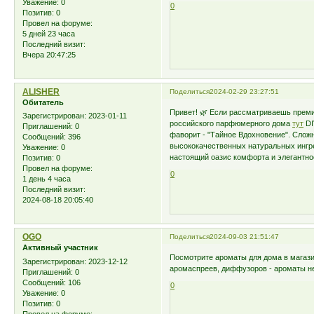
Уважение:
0
0
Позитив:
0
Провел на форуме:
5 дней 23 часа
Последний визит:
Вчера 20:47:25
ALISHER
Поделиться
2024-02-29 23:27:51
Обитатель
Привет! 🌿 Если рассматриваешь преми
Зарегистрирован
: 2023-01-11
российского парфюмерного дома
тут
DI
Приглашений:
0
фаворит - "Тайное Вдохновение". Слож
Сообщений:
396
высококачественных натуральных ингр
Уважение:
0
настоящий оазис комфорта и элегантно
Позитив:
0
Провел на форуме:
0
1 день 4 часа
Последний визит:
2024-08-18 20:05:40
OGO
Поделиться
2024-09-03 21:51:47
Активный участник
Посмотрите ароматы для дома в маг
Зарегистрирован
: 2023-12-12
аромаспреев, диффузоров - ароматы не
Приглашений:
0
Сообщений:
106
0
Уважение:
0
Позитив:
0
Провел на форуме: