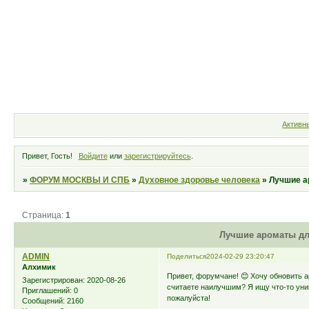
Форум
Участники
Правила
Активн
Привет, Гость!
Войдите
или
зарегистрируйтесь
.
»
ФОРУМ МОСКВЫ И СПБ
»
Духовное здоровье человека
»
Лучшие а
Страница:
1
Лучшие ароматы дл
ADMIN
Поделиться
2024-02-29 23:20:47
Алхимик
Привет, форумчане! 😊 Хочу обновить 
Зарегистрирован
: 2020-08-26
считаете наилучшим? Я ищу что-то уник
Приглашений:
0
пожалуйста!
Сообщений:
2160