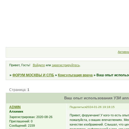
Форум
Участники
Правила
Активн
Привет, Гость!
Войдите
или
зарегистрируйтесь
.
»
ФОРУМ МОСКВЫ И СПБ
»
Консультация врача
»
Ваш опыт использо
Страница:
1
Ваш опыт использования УЗИ аппа
ADMIN
Поделиться
2024-01-26 19:18:15
Алхимик
Привет, форумчане! У кого-то есть опы
Зарегистрирован
: 2020-08-26
пожалуйста, о ваших впечатлениях. Мен
Приглашений:
0
качестве изображений. Слышал, что цен
Сообщений:
2159