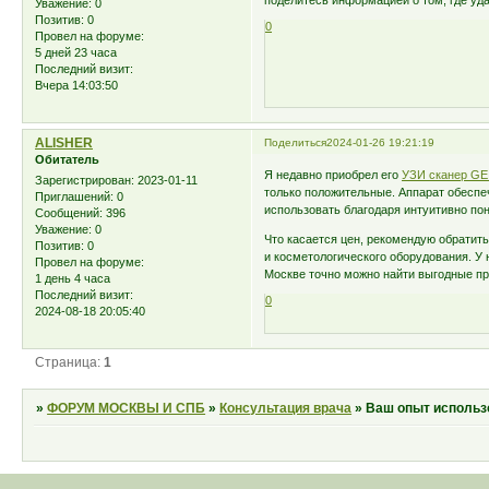
поделитесь информацией о том, где уд
Уважение:
0
Позитив:
0
0
Провел на форуме:
5 дней 23 часа
Последний визит:
Вчера 14:03:50
ALISHER
Поделиться
2024-01-26 19:21:19
Обитатель
Я недавно приобрел его
УЗИ сканер GE 
Зарегистрирован
: 2023-01-11
только положительные. Аппарат обеспеч
Приглашений:
0
использовать благодаря интуитивно по
Сообщений:
396
Уважение:
0
Что касается цен, рекомендую обрати
Позитив:
0
и косметологического оборудования. У н
Провел на форуме:
Москве точно можно найти выгодные п
1 день 4 часа
Последний визит:
0
2024-08-18 20:05:40
Страница:
1
»
ФОРУМ МОСКВЫ И СПБ
»
Консультация врача
»
Ваш опыт использо