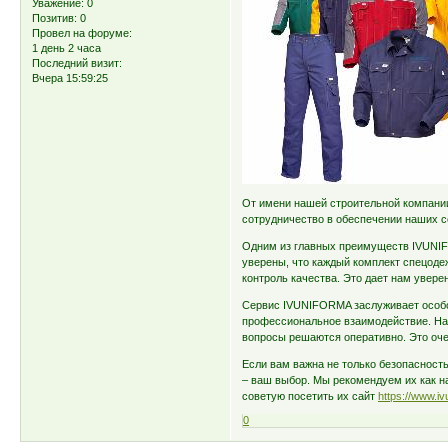
Уважение:
0
Позитив:
0
Провел на форуме:
1 день 2 часа
Последний визит:
Вчера 15:59:25
От имени нашей строительной компани
сотрудничество в обеспечении наших с
Одним из главных преимуществ IVUNIF
уверены, что каждый комплект спецоде
контроль качества. Это дает нам увере
Сервис IVUNIFORMA заслуживает особог
профессиональное взаимодействие. Нам
вопросы решаются оперативно. Это очен
Если вам важна не только безопасност
– ваш выбор. Мы рекомендуем их как н
советую посетить их сайт
https://www.i
0