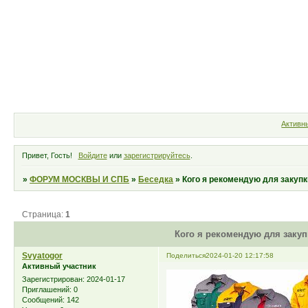
Форум
Участники
Правила
Активн
Привет, Гость!
Войдите
или
зарегистрируйтесь
.
»
ФОРУМ МОСКВЫ И СПБ
»
Беседка
»
Кого я рекомендую для закуп
Страница:
1
Кого я рекомендую для заку
Svyatogor
Поделиться
2024-01-20 12:17:58
Активный участник
Зарегистрирован
: 2024-01-17
Приглашений:
0
Сообщений:
142