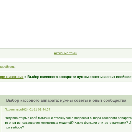
Форум
Участники
Правила
Поиск
Регистрация
Войт
Активные темы
рируйтесь
.
ире животных
»
Выбор кассового аппарата: нужны советы и опыт сообщес
Выбор кассового аппарата: нужны советы и опыт сообщества
Поделиться
2024-01-11 01:44:57
Недавно открыл свой магазин и столкнулся с вопросом выбора кассового аппарата. 
то опыт использования конкретных моделей? Какие функции считаете важными? И 
при выборе?