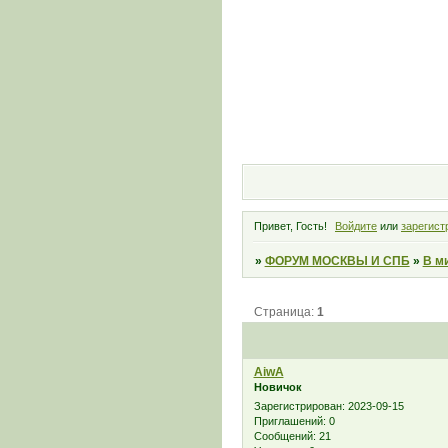
Привет, Гость!
Войдите
или
зарегист
»
ФОРУМ МОСКВЫ И СПБ
»
В м
Страница:
1
AiwA
Новичок
Зарегистрирован
: 2023-09-15
Приглашений:
0
Сообщений:
21