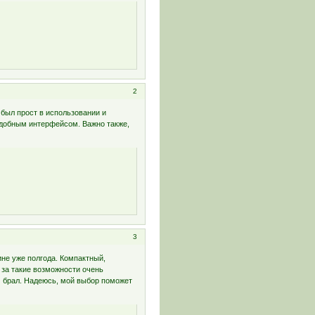
2
 был прост в использовании и
добным интерфейсом. Важно также,
3
не уже полгода. Компактный,
 за такие возможности очень
ам брал. Надеюсь, мой выбор поможет