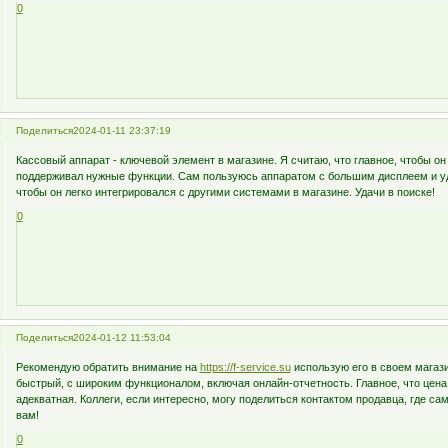
0
Поделиться
2024-01-11 23:37:19
Кассовый аппарат - ключевой элемент в магазине. Я считаю, что главное, чтобы он
поддерживал нужные функции. Сам пользуюсь аппаратом с большим дисплеем и у
чтобы он легко интегрировался с другими системами в магазине. Удачи в поиске!
0
Поделиться
2024-01-12 11:53:04
Рекомендую обратить внимание на
https://f-service.su
использую его в своем магази
быстрый, с широким функционалом, включая онлайн-отчетность. Главное, что цена
адекватная. Коллеги, если интересно, могу поделиться контактом продавца, где с
вам!
0