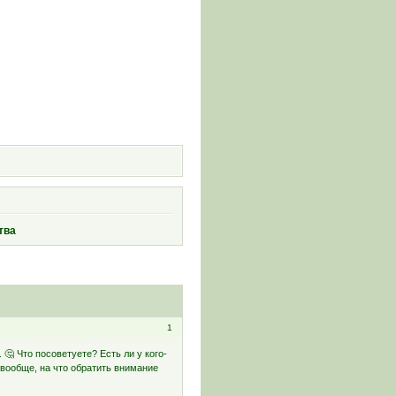
и
тва
1
🤔 Что посоветуете? Есть ли у кого-
вообще, на что обратить внимание