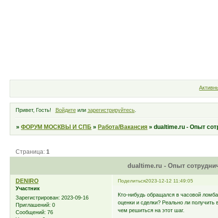
Форум
Участники
Правила
Активн
Привет, Гость!
Войдите
или
зарегистрируйтесь
.
»
ФОРУМ МОСКВЫ И СПБ
»
Работа/Вакансия
»
dualtime.ru - Опыт с
Страница:
1
dualtime.ru - Опыт сотрудн
DENIRO
Поделиться
2023-12-12 11:49:05
Участник
Кто-нибудь обращался в часовой ломба
Зарегистрирован
: 2023-09-16
оценки и сделки? Реально ли получить
Приглашений:
0
чем решиться на этот шаг.
Сообщений:
76