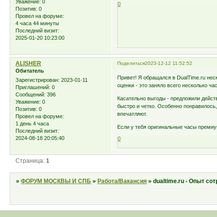
Уважение:
0
0
Позитив:
0
Провел на форуме:
4 часа 44 минуты
Последний визит:
2025-01-20 10:23:00
ALISHER
Поделиться
2023-12-12 11:52:52
Обитатель
Привет! Я обращался в DualTime.ru нес
Зарегистрирован
: 2023-01-11
оценки - это заняло всего несколько ч
Приглашений:
0
Сообщений:
396
Касательно выгоды - предложили дейс
Уважение:
0
быстро и четко. Особенно понравилось,
Позитив:
0
впечатляют.
Провел на форуме:
1 день 4 часа
Если у тебя оригинальные часы премиум
Последний визит:
2024-08-18 20:05:40
0
Страница:
1
»
ФОРУМ МОСКВЫ И СПБ
»
Работа/Вакансия
»
dualtime.ru - Опыт с