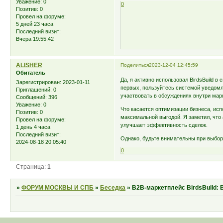
Уважение:
0
0
Позитив:
0
Провел на форуме:
5 дней 23 часа
Последний визит:
Вчера 19:55:42
ALISHER
Поделиться
2023-12-04 12:45:59
Обитатель
Да, я активно использовал BirdsBuild в
Зарегистрирован
: 2023-01-11
первых, пользуйтесь системой уведомл
Приглашений:
0
участвовать в обсуждениях внутри мар
Сообщений:
396
Уважение:
0
Что касается оптимизации бизнеса, исп
Позитив:
0
максимальной выгодой. Я заметил, что
Провел на форуме:
улучшает эффективность сделок.
1 день 4 часа
Последний визит:
Однако, будьте внимательны при выбор
2024-08-18 20:05:40
0
Страница:
1
»
ФОРУМ МОСКВЫ И СПБ
»
Беседка
»
B2B-маркетплейс BirdsBuild: