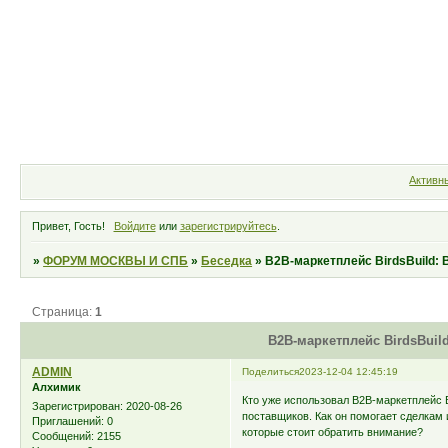
Форум
Участники
Правила
Активн
Привет, Гость!
Войдите
или
зарегистрируйтесь
.
»
ФОРУМ МОСКВЫ И СПБ
»
Беседка
»
B2B-маркетплейс BirdsBuild:
Страница:
1
B2B-маркетплейс BirdsBuil
ADMIN
Поделиться
2023-12-04 12:45:19
Алхимик
Кто уже использовал B2B-маркетплейс B
Зарегистрирован
: 2020-08-26
поставщиков. Как он помогает сделкам 
Приглашений:
0
которые стоит обратить внимание?
Сообщений:
2155