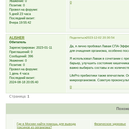
Уважение:
0
0
Позитив:
0
Провел на форуме:
5 дней 23 часа
Последний визит:
Вчера 19:55:42
ALISHER
Поделиться
2023-12-02 20:30:54
Обитатель
Да, я лично пробовал Лаваж СПА-Эффе
Зарегистрирован
: 2023-01-11
для очищения организма, особенно посл
Приглашений:
0
Сообщений:
396
Я использовал Лаваж в сочетании с пре
Уважение:
0
барьер, улучшить состояние кишечника
Позитив:
0
важно выбирать составы и их количест
Провел на форуме:
1 день 4 часа
LifePro пребиотики также впечатлили. 
Последний визит:
микроорганизмов. Советую проконсульт
2024-08-18 20:05:40
0
Страница:
1
Похож
Где в Москве найти помощь для вывода
Физическое здоровье
токсинов из организма?