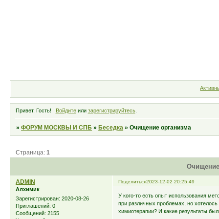
Форум
Участники
Правила
Активн
Привет, Гость!
Войдите
или
зарегистрируйтесь
.
»
ФОРУМ МОСКВЫ И СПБ
»
Беседка
»
Очищение организма
Страница:
1
Очищение
ADMIN
Поделиться
2023-12-02 20:25:49
Алхимик
У кого-то есть опыт использования м
Зарегистрирован
: 2020-08-26
при различных проблемах, но хотелось 
Приглашений:
0
химиотерапии? И какие результаты был
Сообщений:
2155