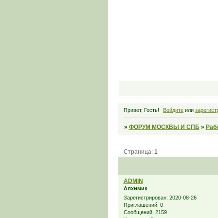
Привет, Гость!
Войдите
или
зарегист
»
ФОРУМ МОСКВЫ И СПБ
»
Раб
Страница:
1
ADMIN
Алхимик
Зарегистрирован
: 2020-08-26
Приглашений:
0
Сообщений:
2159