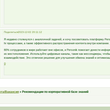
Поделиться
2023-12-02 20:11:12
Я недавно столкнулся с аналогичной задачей, и хочу посоветовать платформу Per
hr процессами, а также эффективного распространения контента внутри компании.
80% сотрудников в мире работают вне офисов, и Personik помогает донести инфор
их местоположения. Используйте цифровые каналы, такие как мессенджеры, чтоб
взаимодействие. Это отличное решение для улучшения обмена знаний и оптимизац
0
ота/Вакансия
»
Рекомендации по корпоративной базе знаний