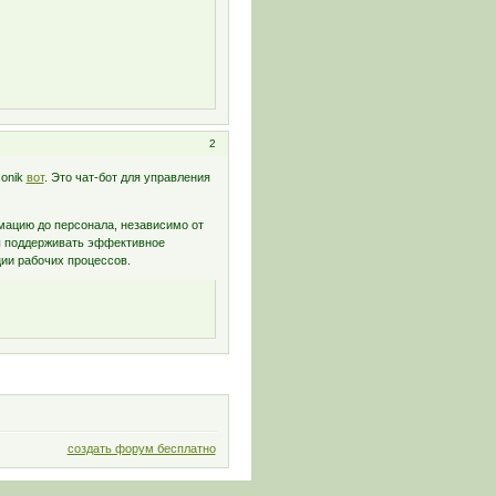
2
sonik
вот
. Это чат-бот для управления
мацию до персонала, независимо от
ы поддерживать эффективное
ии рабочих процессов.
создать форум бесплатно