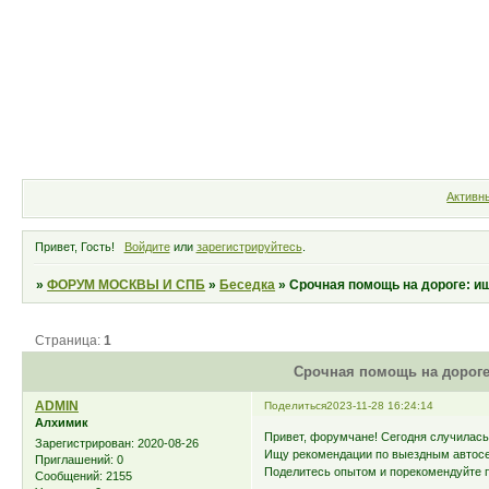
Форум
Участники
Правила
Активн
Привет, Гость!
Войдите
или
зарегистрируйтесь
.
»
ФОРУМ МОСКВЫ И СПБ
»
Беседка
»
Срочная помощь на дороге: и
Страница:
1
Срочная помощь на дороге
ADMIN
Поделиться
2023-11-28 16:24:14
Алхимик
Привет, форумчане! Сегодня случилась
Зарегистрирован
: 2020-08-26
Ищу рекомендации по выездным автосер
Приглашений:
0
Поделитесь опытом и порекомендуйте 
Сообщений:
2155