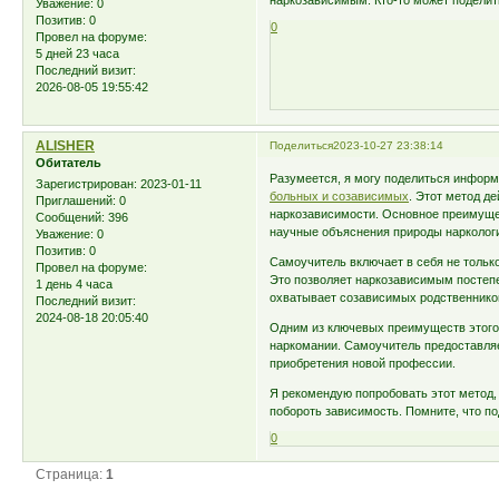
наркозависимым. Кто-то может поделить
Уважение:
0
Позитив:
0
0
Провел на форуме:
5 дней 23 часа
Последний визит:
2026-08-05 19:55:42
ALISHER
Поделиться
2023-10-27 23:38:14
Обитатель
Разумеется, я могу поделиться инфор
Зарегистрирован
: 2023-01-11
больных и созависимых
. Этот метод д
Приглашений:
0
наркозависимости. Основное преимущес
Сообщений:
396
научные объяснения природы наркологи
Уважение:
0
Позитив:
0
Самоучитель включает в себя не только
Провел на форуме:
Это позволяет наркозависимым постепе
1 день 4 часа
охватывает созависимых родственников
Последний визит:
2024-08-18 20:05:40
Одним из ключевых преимуществ этого 
наркомании. Самоучитель предоставляе
приобретения новой профессии.
Я рекомендую попробовать этот метод, 
побороть зависимость. Помните, что п
0
Страница:
1