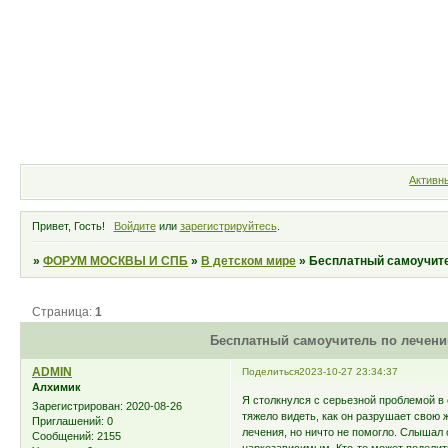
Форум
Участники
Правила
Активн
Привет, Гость!
Войдите
или
зарегистрируйтесь
.
»
ФОРУМ МОСКВЫ И СПБ
»
В детском мире
»
Бесплатный самоучите
Страница:
1
Бесплатный самоучитель по лечени
ADMIN
Поделиться
2023-10-27 23:34:37
Алхимик
Я столкнулся с серьезной проблемой в 
Зарегистрирован
: 2020-08-26
тяжело видеть, как он разрушает свою
Приглашений:
0
лечения, но ничто не помогло. Слышал
Сообщений:
2155