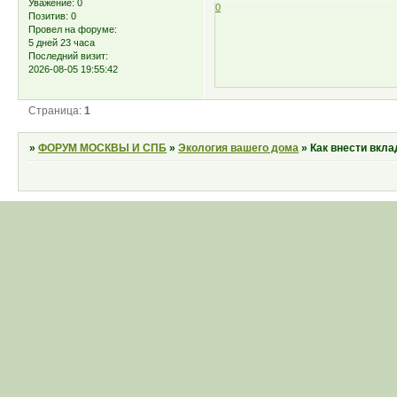
Уважение:
0
0
Позитив:
0
Провел на форуме:
5 дней 23 часа
Последний визит:
2026-08-05 19:55:42
Страница:
1
»
ФОРУМ МОСКВЫ И СПБ
»
Экология вашего дома
»
Как внести вкла