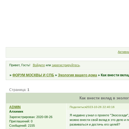
Форум
Участники
Правила
Активн
Привет, Гость!
Войдите
или
зарегистрируйтесь
.
»
ФОРУМ МОСКВЫ И СПБ
»
Экология вашего дома
»
Как внести вкла
Страница:
1
Как внести вклад в эколо
ADMIN
Поделиться
2023-10-26 22:40:16
Алхимик
Я недавно узнал о проекте "Экососеди"
Зарегистрирован
: 2020-08-26
можно внести свой вклад в это дело и 
Приглашений:
0
развиваться и достичь его целей?
Сообщений:
2155