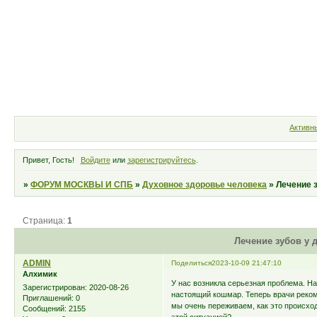
Форум
Участники
Правила
Активн
Привет, Гость!
Войдите
или
зарегистрируйтесь
.
»
ФОРУМ МОСКВЫ И СПБ
»
Духовное здоровье человека
»
Лечение 
Страница:
1
Лечение зубов у 
ADMIN
Поделиться
2023-10-09 21:47:10
Алхимик
У нас возникла серьезная проблема. На
Зарегистрирован
: 2020-08-26
настоящий кошмар. Теперь врачи реком
Приглашений:
0
мы очень переживаем, как это происходи
Сообщений:
2155