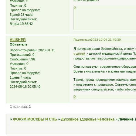
этой ситуацией?
Уважение:
0
Позитив:
0
0
Провел на форуме:
5 дней 23 часа
Последний визит:
Вчера 19:55:42
ALISHER
Поделиться
2023-10-09 21:49:39
Обитатель
Я понимаю ваши беспокойства, и могу 
Зарегистрирован
: 2023-01-11
у детей
- детский медицинский центр "М
Приглашений:
0
предоставляет высококвалифицированн
Сообщений:
396
Уважение:
0
Они используют современное оборудова
Позитив:
0
Врачи внимательны к маленьким пациен
Провел на форуме:
1 день 4 часа
Также, перед проведением наркоза, вам
Последний визит:
и подготовке к процедуре. Советую свя
2024-08-18 20:05:40
уверенных специалистов, чтобы обеспе
0
Страница:
1
»
ФОРУМ МОСКВЫ И СПБ
»
Духовное здоровье человека
»
Лечение 