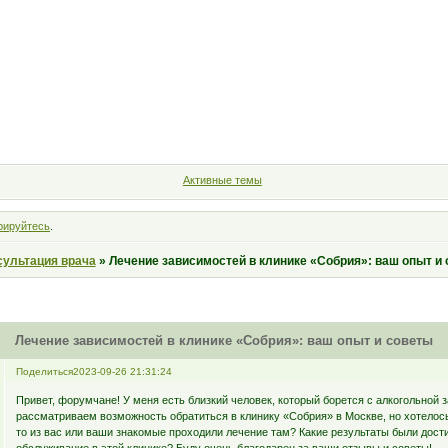
Форум
Участники
Правила
Поиск
Регистрация
Войт
Активные темы
рируйтесь
.
сультация врача
»
Лечение зависимостей в клинике «Собрия»: ваш опыт и
Лечение зависимостей в клинике «Собрия»: ваш опыт и советы
Поделиться
2023-09-26 21:31:24
Привет, форумчане! У меня есть близкий человек, который борется с алкогольной
рассматриваем возможность обратиться в клинику «Собрия» в Москве, но хотелось
то из вас или ваши знакомые проходили лечение там? Какие результаты были дост