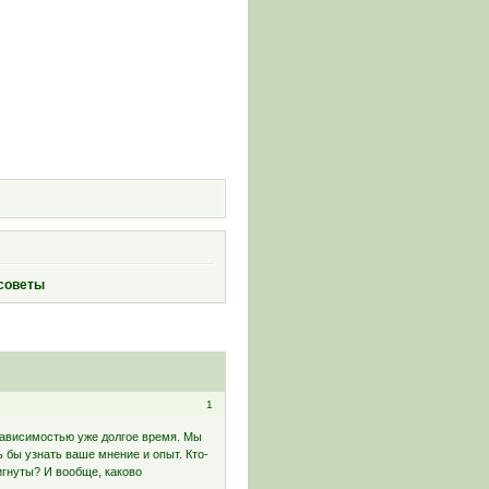
и
 советы
1
 зависимостью уже долгое время. Мы
 бы узнать ваше мнение и опыт. Кто-
игнуты? И вообще, каково