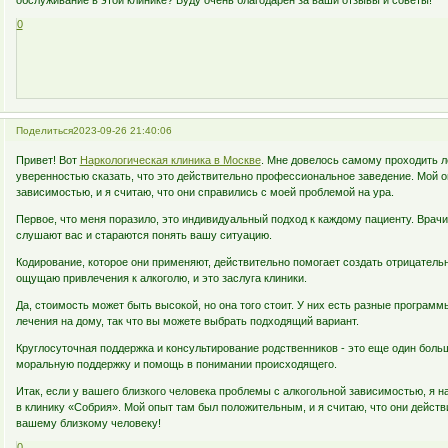
обслуживание в этой клинике? Буду очень благодарен за ваши отзывы и советы!
0
Поделиться
2023-09-26 21:40:06
Привет! Вот
Наркологическая клиника в Москве
. Мне довелось самому проходить л
уверенностью сказать, что это действительно профессиональное заведение. Мой о
зависимостью, и я считаю, что они справились с моей проблемой на ура.
Первое, что меня поразило, это индивидуальный подход к каждому пациенту. Врачи
слушают вас и стараются понять вашу ситуацию.
Кодирование, которое они применяют, действительно помогает создать отрицатель
ощущаю привлечения к алкоголю, и это заслуга клиники.
Да, стоимость может быть высокой, но она того стоит. У них есть разные програм
лечения на дому, так что вы можете выбрать подходящий вариант.
Круглосуточная поддержка и консультирование родственников - это еще один бол
моральную поддержку и помощь в понимании происходящего.
Итак, если у вашего близкого человека проблемы с алкогольной зависимостью, я 
в клинику «Собрия». Мой опыт там был положительным, и я считаю, что они действ
вашему близкому человеку!
0