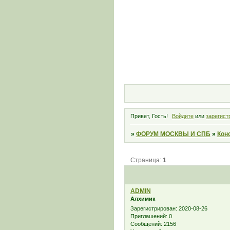
Привет, Гость!
Войдите
или
зарегист
»
ФОРУМ МОСКВЫ И СПБ
»
Кон
Страница:
1
ADMIN
Алхимик
Зарегистрирован
: 2020-08-26
Приглашений:
0
Сообщений:
2156