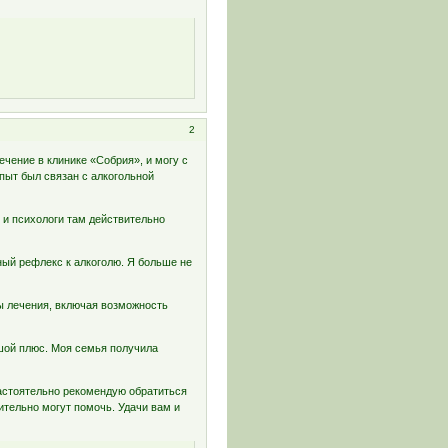
2
ечение в клинике «Собрия», и могу с
пыт был связан с алкогольной
 и психологи там действительно
ный рефлекс к алкоголю. Я больше не
мы лечения, включая возможность
ьшой плюс. Моя семья получила
настоятельно рекомендую обратиться
ительно могут помочь. Удачи вам и