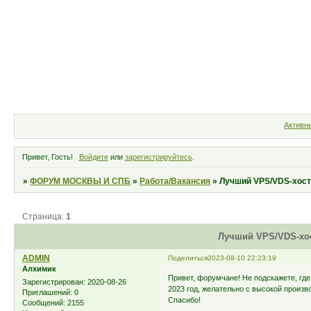
Форум
Участники
Правила
Активн
Привет, Гость!
Войдите
или
зарегистрируйтесь
.
»
ФОРУМ МОСКВЫ И СПБ
»
Работа/Вакансия
»
Лучший VPS/VDS-хости
Страница:
1
Лучший VPS/VDS-хост
ADMIN
Поделиться
2023-08-10 22:23:19
Алхимик
Привет, форумчане! Не подскажете, гд
Зарегистрирован
: 2020-08-26
2023 год, желательно с высокой произв
Приглашений:
0
Спасибо!
Сообщений:
2155