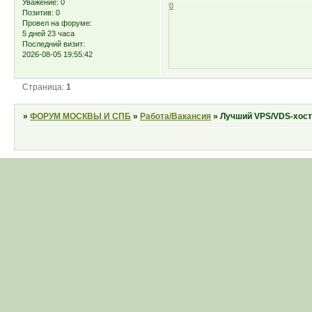
Уважение:
0
0
Позитив:
0
Провел на форуме:
5 дней 23 часа
Последний визит:
2026-08-05 19:55:42
Страница:
1
»
ФОРУМ МОСКВЫ И СПБ
»
Работа/Вакансия
»
Лучший VPS/VDS-хости