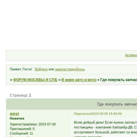
Форум
Участники
Правила
Активн
Привет, Гость!
Войдите
или
зарегистрируйтесь
.
»
ФОРУМ МОСКВЫ И СПБ
»
В мире авто и мото
»
Где покупать запча
Страница:
1
Где покупать запча
goret
Поделиться
2023-08-06 15:49:09
Новичок
Всем добрый день! Если нужны запчаст
Зарегистрирован
: 2023-07-30
поставщика - компанию Хабтрейд-ДВ. С
Приглашений:
0
ассортимент большой, работают со мног
Сообщений:
11