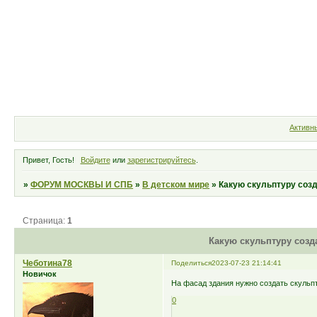
Форум
Участники
Правила
Активн
Привет, Гость!
Войдите
или
зарегистрируйтесь
.
»
ФОРУМ МОСКВЫ И СПБ
»
В детском мире
»
Какую скульптуру созд
Страница:
1
Какую скульптуру созд
Чеботина78
Поделиться
2023-07-23 21:14:41
Новичок
На фасад здания нужно создать скульп
0