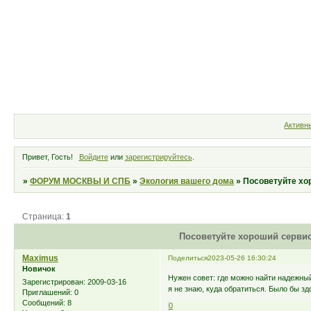
Форум
Участники
Правила
Активн
Привет, Гость!
Войдите
или
зарегистрируйтесь
.
»
ФОРУМ МОСКВЫ И СПБ
»
Экология вашего дома
»
Посоветуйте хо
Страница:
1
Посоветуйте хороший сервис
Maximus
Поделиться
2023-05-26 16:30:24
Новичок
Нужен совет: где можно найти надежны
Зарегистрирован
: 2009-03-16
я не знаю, куда обратиться. Было бы з
Приглашений:
0
Сообщений:
8
0