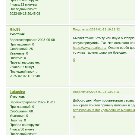
4 часа 23 минуты
Последний визит:
2023-09-15 20:45:08
Rilo99
Поделиться
2024-01-13 19:23:32
Участник
Бывает такое, что ту или иную бытовую
Зарегистрирован
: 2023-05-08
новую прикупить. Так, что если чего не
Приглашений:
0
https://www.scarlett.ru/.
Она не особо дор
Сообщений:
25
уступает другим дорогим брендам.
Уважение:
0
Позитив:
0
0
Провел на форуме:
2 часа 57 минут
Последний визит:
2025-02-02 11:36:48
Lukasina
Поделиться
2025-01-24 13:23:11
Участник
Доброго дня! Могу посоветовать серви
Зарегистрирован
: 2022-11-28
они сразу поняли причину поломки и с
Приглашений:
0
https://ремонт-посудомоечных-машин.
Сообщений:
68
Уважение:
0
0
Позитив:
0
Провел на форуме:
4 часа 30 минут
Последний визит: