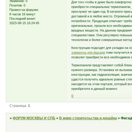
Уважение:
0
Для того чтобы в доме было комфортно 
Позитив:
0
приобрести специальные термопанели,
Провел на форуме:
прослужат не один год. В каталоге при
8 часов 16 минут
доставкой и в любое место. Огромный 
Последний визит:
потребности. Продукция отвечает треб
2023-08-15 16:24:45
оригинальные, прошли все необходимые
вредных веществ. На данном предприя
специалистами. Они регулярно повыша
технологии и более совершенные метод
Конструкции подходят для укладки на ос
элементы для фасада
тоже получится в
позволит приобрести все необходимое в
Термопанели представляют собой блоки
нужного размера. Установка не вызыва
конструкции, как гидроизоляция, маячк
удастся получить идеально ровные стен
находится на этом портале, который в
приобретите в данный момент.
0
Страница:
1
»
ФОРУМ МОСКВЫ И СПБ
»
В мире строительства и дизайна
»
Фасад