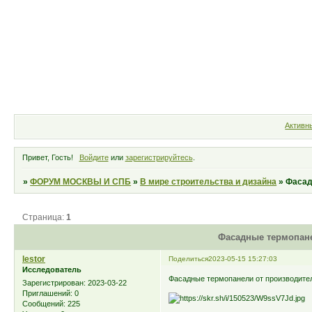
Форум
Участники
Правила
Активн
Привет, Гость!
Войдите
или
зарегистрируйтесь
.
»
ФОРУМ МОСКВЫ И СПБ
»
В мире строительства и дизайна
»
Фасад
Страница:
1
Фасадные термопане
lestor
Поделиться
2023-05-15 15:27:03
Исследователь
Фасадные термопанели от производите
Зарегистрирован
: 2023-03-22
Приглашений:
0
Сообщений:
225