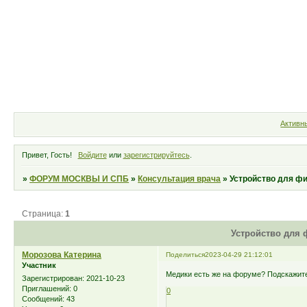
Форум
Участники
Правила
Активн
Привет, Гость!
Войдите
или
зарегистрируйтесь
.
»
ФОРУМ МОСКВЫ И СПБ
»
Консультация врача
»
Устройство для фи
Страница:
1
Устройство для 
Морозова Катерина
Поделиться
2023-04-29 21:12:01
Участник
Медики есть же на форуме? Подскажите
Зарегистрирован
: 2021-10-23
Приглашений:
0
0
Сообщений:
43