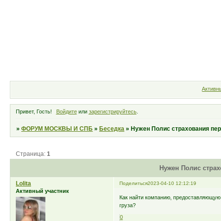
Форум
Участники
Правила
Активн
Привет, Гость!
Войдите
или
зарегистрируйтесь
.
»
ФОРУМ МОСКВЫ И СПБ
»
Беседка
»
Нужен Полис страхования пер
Страница:
1
Нужен Полис страх
Lolita
Поделиться
2023-04-10 12:12:19
Активный участник
Как найти компанию, предоставляющую 
груза?
0