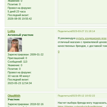
Уважение:
0
Позитив:
0
Провел на форуме:
5 дней 23 часа
Последний визит:
2026-08-05 19:55:42
Lolita
Поделиться
2023-03-27 21:18:14
Активный участник
Я рекомендую
купить кондиционер gree
отличный магазин с приемлемой ценово
качественных брендов, с доставкой тож
0
Зарегистрирован
: 2009-01-22
Приглашений:
0
Сообщений:
113
Уважение:
0
Позитив:
0
Провел на форуме:
10 часов 48 минут
Последний визит:
2023-05-23 12:54:34
OlgaMitih
Поделиться
2023-05-12 10:02:22
Участник
Насчет выбора бренда могу подсказать,
Зарегистрирован
: 2018-02-16
https://dantex.ru/products/konditsioner … 