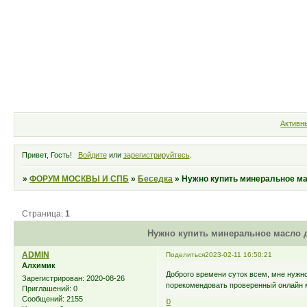
Форум
Участники
Правила
Активн
Привет, Гость!
Войдите
или
зарегистрируйтесь
.
»
ФОРУМ МОСКВЫ И СПБ
»
Беседка
»
Нужно купить минеральное ма
Страница:
1
Нужно купить минеральное масло д
ADMIN
Поделиться
2023-02-11 16:50:21
Алхимик
Доброго времени суток всем, мне нужн
Зарегистрирован
: 2020-08-26
порекомендовать проверенный онлайн 
Приглашений:
0
Сообщений:
2155
0